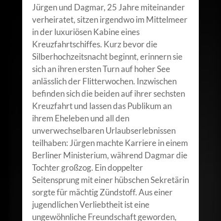
Jürgen und Dagmar, 25 Jahre miteinander
verheiratet, sitzen irgendwo im Mittelmeer
in der luxuriösen Kabine eines
Kreuzfahrtschiffes. Kurz bevor die
Silberhochzeitsnacht beginnt, erinnern sie
sich an ihren ersten Turn auf hoher See
anlässlich der Flitterwochen. Inzwischen
befinden sich die beiden auf ihrer sechsten
Kreuzfahrt und lassen das Publikum an
ihrem Eheleben und all den
unverwechselbaren Urlaubserlebnissen
teilhaben: Jürgen machte Karriere in einem
Berliner Ministerium, während Dagmar die
Tochter großzog. Ein doppelter
Seitensprung mit einer hübschen Sekretärin
sorgte für mächtig Zündstoff. Aus einer
jugendlichen Verliebtheit ist eine
ungewöhnliche Freundschaft geworden,